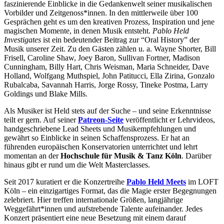
faszinierende Einblicke in die Gedankenwelt seiner musikalischen
Vorbilder und Zeitgenoss*innen. In den mittlerweile über 100
Gesprächen geht es um den kreativen Prozess, Inspiration und jene
magischen Momente, in denen Musik entsteht.
Pablo Held
Investigates
ist ein bedeutender Beitrag zur “Oral History” der
Musik unserer Zeit. Zu den Gästen zählen u. a. Wayne Shorter, Bill
Frisell, Caroline Shaw, Joey Baron, Sullivan Fortner, Madison
Cunningham, Billy Hart, Chris Weisman, Maria Schneider, Dave
Holland, Wolfgang Muthspiel, John Patitucci, Ella Zirina, Gonzalo
Rubalcaba, Savannah Harris, Jorge Rossy, Tineke Postma, Larry
Goldings und Blake Mills.
Als Musiker ist Held stets auf der Suche – und seine Erkenntnisse
teilt er gern. Auf seiner
Patreon-Seite
veröffentlicht er Lehrvideos,
handgeschriebene Lead Sheets und Musikempfehlungen und
gewährt so Einblicke in seinen Schaffensprozess. Er hat an
führenden europäischen Konservatorien unterrichtet und lehrt
momentan an der
Hochschule für Musik & Tanz Köln
. Darüber
hinaus gibt er rund um die Welt Masterclasses.
Seit 2017 kuratiert er die Konzertreihe
Pablo Held Meets
im LOFT
Köln – ein einzigartiges Format, das die Magie erster Begegnungen
zelebriert. Hier treffen internationale Größen, langjährige
Weggefährt*innen und aufstrebende Talente aufeinander. Jedes
Konzert präsentiert eine neue Besetzung mit einem darauf