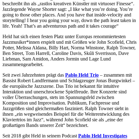
beschreibt ihn als „rastlos kreativen Künstler mit virtuoser Finesse“.
Jazzlegende Wayne Shorter sagt: „I like what you’re doing. You’re
going to those other places. And you have that inside-velocity and
storytelling! I hear you going your way, down the path least taken in
life. Yeah! That’s an adventurous path and it takes courage“
Held hat sich einen festen Platz unter Europas renommiertesten
Jazzmusiker*innen erspielt und mit Größen wie John Scofield, Chris
Potter, Melissa Aldana, Billy Hart, Norma Winstone, Ralph Towner,
Ben Street, Tom Harrell, Caroline Davis, Skúli Sverrisson, Dave
Liebman, Sam Amidon, Anders Jormin und Lage Lund
zusammengearbeitet.
Seit zwei Jahrzehnten prägt das
Pablo Held Trio
– zusammen mit
Bassist Robert Landfermann und Schlagzeuger Jonas Burgwinkel –
die europäische Jazzszene. Das Trio ist bekannt für intuitive
Interaktion und unerschrockene Spielfreude. Ihre Konzerte sind
voller Überraschungen, stets im Spannungsfeld zwischen
Komposition und Improvisation. Publikum, Fachpresse und
Jazzgrößen sind gleichermaßen fasziniert. Ralph Towner sieht in
ihnen „ein wegweisendes Beispiel für die Weiterentwicklung des
Klaviertrios im Jazz“, während John Scofield sie als „eine der
großartigen Bands unserer Zeit“ bezeichnet.
Seit 2018 gibt Held in seinem Podcast
Pablo Held Investigates