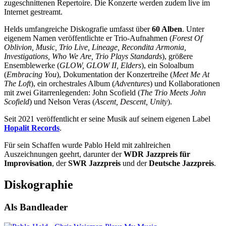
zugeschnittenen Repertoire. Die Konzerte werden zudem live im
Internet gestreamt.
Helds umfangreiche Diskografie umfasst über
60 Alben
. Unter
eigenem Namen veröffentlichte er Trio-Aufnahmen (
Forest Of
Oblivion, Music, Trio Live, Lineage, Recondita Armonia,
Investigations, Who We Are, Trio Plays Standards
), größere
Ensemblewerke (
GLOW, GLOW II, Elders
), ein Soloalbum
(
Embracing You
), Dokumentation der Konzertreihe (
Meet Me At
The Loft
), ein orchestrales Album (
Adventures
) und Kollaborationen
mit zwei Gitarrenlegenden: John Scofield (
The Trio Meets John
Scofield
) und Nelson Veras (
Ascent, Descent, Unity
).
Seit 2021 veröffentlicht er seine Musik auf seinem eigenen Label
Hopalit Records
.
Für sein Schaffen wurde Pablo Held mit zahlreichen
Auszeichnungen geehrt, darunter der
WDR Jazzpreis für
Improvisation
, der
SWR Jazzpreis
und der
Deutsche Jazzpreis
.
Diskographie
Als Bandleader