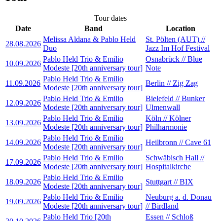
Tour dates
Date
Band
Location
Melissa Aldana & Pablo Held
St. Pölten (AUT) //
28.08.2026
Duo
Jazz Im Hof Festival
Pablo Held Trio & Emilio
Osnabrück // Blue
10.09.2026
Modeste [20th anniversary tour]
Note
Pablo Held Trio & Emilio
11.09.2026
Berlin // Zig Zag
Modeste [20th anniversary tour]
Pablo Held Trio & Emilio
Bielefeld // Bunker
12.09.2026
Modeste [20th anniversary tour]
Ulmenwall
Pablo Held Trio & Emilio
Köln // Kölner
13.09.2026
Modeste [20th anniversary tour]
Philharmonie
Pablo Held Trio & Emilio
14.09.2026
Heilbronn // Cave 61
Modeste [20th anniversary tour]
Pablo Held Trio & Emilio
Schwäbisch Hall //
17.09.2026
Modeste [20th anniversary tour]
Hospitalkirche
Pablo Held Trio & Emilio
18.09.2026
Stuttgart // BIX
Modeste [20th anniversary tour]
Pablo Held Trio & Emilio
Neuburg a. d. Donau
19.09.2026
Modeste [20th anniversary tour]
// Birdland
Pablo Held Trio [20th
Essen // Schloß